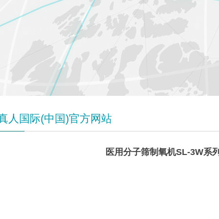
G真人国际(中国)官方网站
医用分子筛制氧机SL-3W系