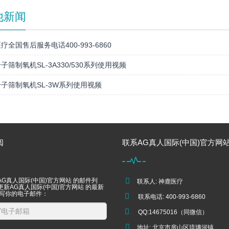
他新闻
疗全国售后服务电话400-993-6860
子筛制氧机SL-3A330/530系列使用视频
子筛制氧机SL-3W系列使用视频
阅
联系AG真人国际(中国)官方网
G真人国际(中国)官方网站 的邮件列
联系人: 神鹿医疗
新AG真人国际(中国)官方网站 的最新
填写你的电子邮件：
联系电话: 400-993-6860
QQ:14675016（同微信）
地址: 北京市房山区琉璃河镇