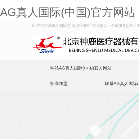
AG真人国际(中国)官方网站
欢迎访问AG真人国际(中国)官方网站 官方网站！全国服务热线：400-
网站AG真人国际(中国)官方网站
招商加盟
联系AG真人国际