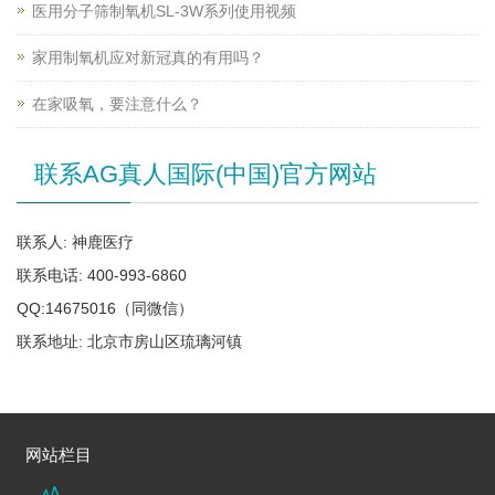
医用分子筛制氧机SL-3W系列使用视频
家用制氧机应对新冠真的有用吗？
在家吸氧，要注意什么？
联系AG真人国际(中国)官方网站
联系人: 神鹿医疗
联系电话: 400-993-6860
QQ:14675016（同微信）
联系地址: 北京市房山区琉璃河镇
网站栏目