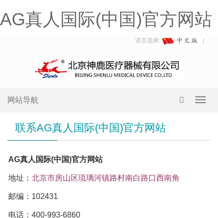
AG真人国际(中国)官方网站
语言选择:
网站导航
Toggl
navig
联系AG真人国际(中国)官方网站
AG真人国际(中国)官方网站
地址：
北京市房山区琉璃河镇路村南白路口西南角
邮编：102431
电话：400-993-6860