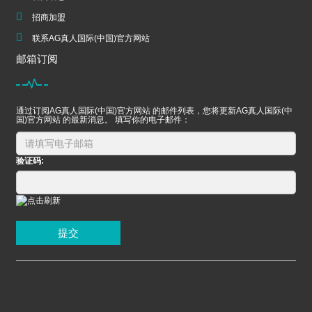
招商加盟
联系AG真人国际(中国)官方网站
邮箱订阅
通过订阅AG真人国际(中国)官方网站 的邮件列表，您将更新AG真人国际(中
国)官方网站 的最新消息。 填写你的电子邮件：
验证码:
提交