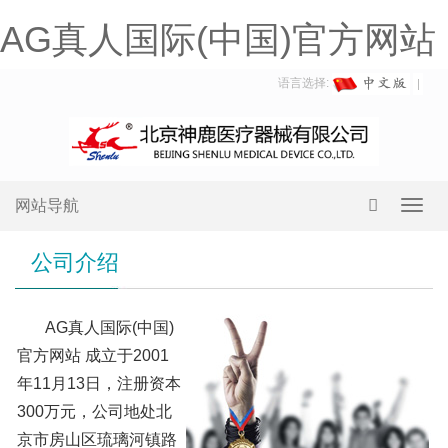
AG真人国际(中国)官方网站
语言选择:
网站导航
Toggl
navig
公司介绍
AG真人国际(中国)
官方网站 成立于2001
年11月13日，注册资本
300万元，公司地处北
京市房山区琉璃河镇路