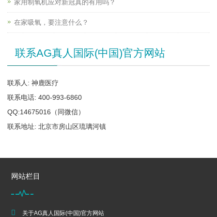
家用制氧机应对新冠真的有用吗？
在家吸氧，要注意什么？
联系AG真人国际(中国)官方网站
联系人: 神鹿医疗
联系电话: 400-993-6860
QQ:14675016（同微信）
联系地址: 北京市房山区琉璃河镇
网站栏目
关于AG真人国际(中国)官方网站