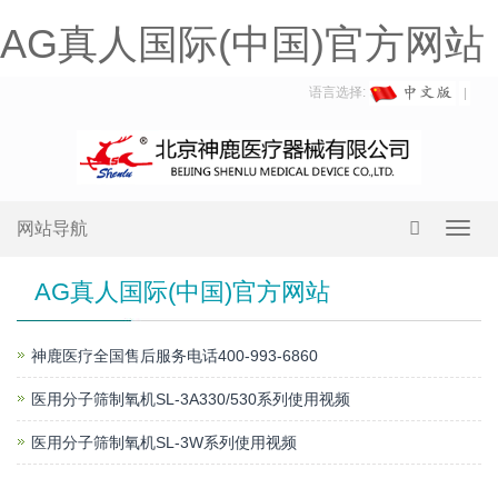
AG真人国际(中国)官方网站
语言选择:
网站导航
Toggl
navig
AG真人国际(中国)官方网站
神鹿医疗全国售后服务电话400-993-6860
医用分子筛制氧机SL-3A330/530系列使用视频
医用分子筛制氧机SL-3W系列使用视频