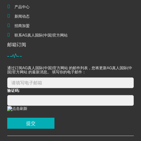
产品中心
新闻动态
招商加盟
联系AG真人国际(中国)官方网站
邮箱订阅
通过订阅AG真人国际(中国)官方网站 的邮件列表，您将更新AG真人国际(中
国)官方网站 的最新消息。 填写你的电子邮件：
验证码:
提交